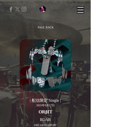
PAGE BACK
| 配信限定 Single |
2025年9月17日
ORβIT
ROAR
DREAM PASSPORT